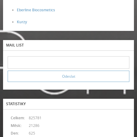
Eberline Biocosmetics
Kurzy
MAIL LIST
STATISTIKY
Celkem:
825781
Měsíc:
21286
Den:
625