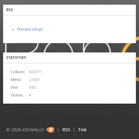
RSS
Přehled zdrojů
STATISTIKY
Celkem:
824771
Měsíc:
21301
Den:
650
Online:
4
© 2026 eStránky.cz
|
RSS
|
Tisk