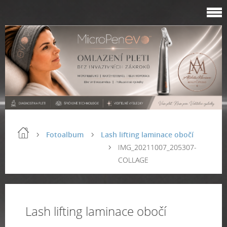
Fotoalbum
Lash lifting laminace obočí
IMG_20211007_205307-
COLLAGE
Lash lifting laminace obočí