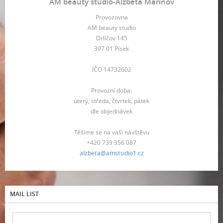
AM beauty studio-Alžběta Marinov
Provozovna
AM beauty studio
Drlíčov 145
397 01 Písek
IČO 14732602
Provozní doba:
úterý, středa, čtvrtek, pátek
dle objednávek
Těšíme se na vaši návštěvu
+420 739 356 087
alzbeta@amstudio1.cz
MAIL LIST