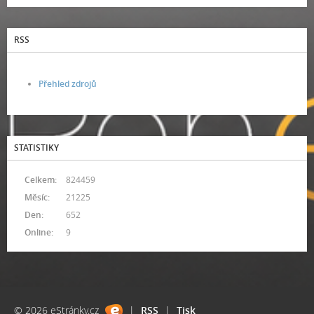
RSS
Přehled zdrojů
STATISTIKY
Celkem:
824459
Měsíc:
21225
Den:
652
Online:
9
© 2026 eStránky.cz
|
RSS
|
Tisk