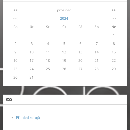
<<
prosinec
>>
<<
2024
>>
Po
Út
St
Čt
Pá
So
Ne
1
2
3
4
5
6
7
8
9
10
11
12
13
14
15
16
17
18
19
20
21
22
23
24
25
26
27
28
29
30
31
RSS
Přehled zdrojů