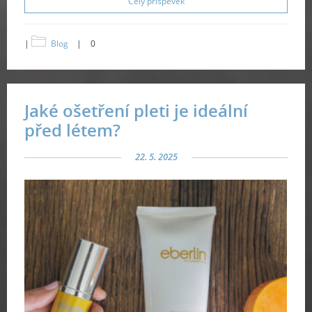
Celý příspěvek
|
Blog
|
0
Jaké ošetření pleti je ideální
před létem?
22. 5. 2025