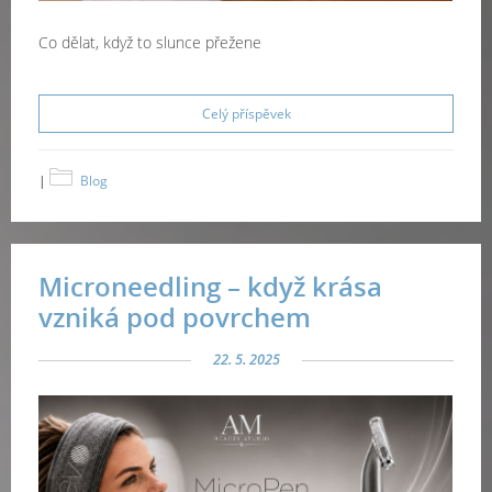
Co dělat, když to slunce přežene
Celý příspěvek
|
Blog
Microneedling – když krása
vzniká pod povrchem
22. 5. 2025