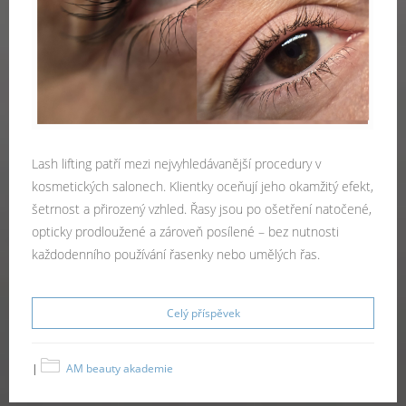
Lash lifting patří mezi nejvyhledávanější procedury v
kosmetických salonech. Klientky oceňují jeho okamžitý efekt,
šetrnost a přirozený vzhled. Řasy jsou po ošetření natočené,
opticky prodloužené a zároveň posílené – bez nutnosti
každodenního používání řasenky nebo umělých řas.
Celý příspěvek
|
AM beauty akademie