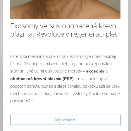
Exosomy versus obohacená krevní
plazma: Revoluce v regeneraci pleti
Estetická medicína a pokročilá kosmetologie dnes nabízejí
účinná řešení pro omlazení pleti, regeneraci a zpomalení
stárnutí. Dvě velmi diskutované metody –
a
exosomy
– mají společný cíl:
obohacená krevní plazma (PRP)
podpořit obnovu buněk a zlepšit kvalitu pokožky. Liší se však
mechanismem účinku, původem i výsledky. Pojďme se na ně
podívat blíže.
Celý příspěvek