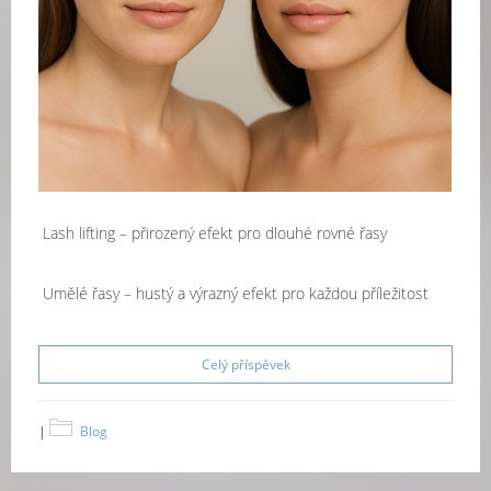
Lash lifting – přirozený efekt pro dlouhé rovné řasy
Umělé řasy – hustý a výrazný efekt pro každou příležitost
Celý příspěvek
|
Blog