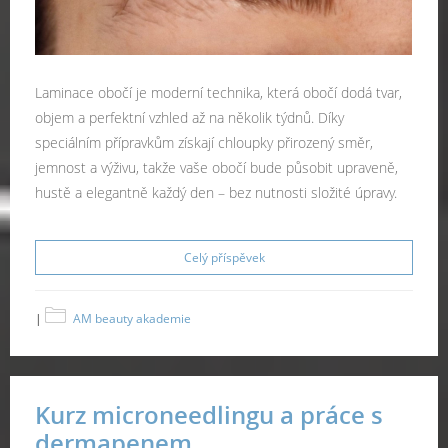
Laminace obočí je moderní technika, která obočí dodá tvar,
objem a perfektní vzhled až na několik týdnů. Díky
speciálním přípravkům získají chloupky přirozený směr,
jemnost a výživu, takže vaše obočí bude působit upraveně,
hustě a elegantně každý den – bez nutnosti složité úpravy.
Celý příspěvek
|
AM beauty akademie
Kurz microneedlingu a práce s
dermapenem