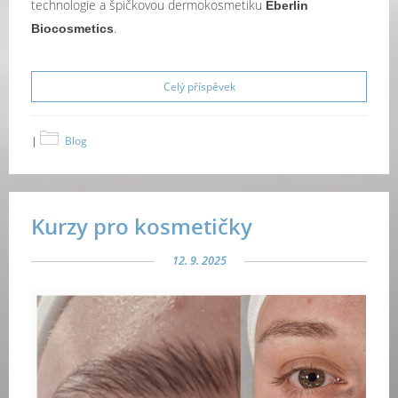
technologie a špičkovou dermokosmetiku
Eberlin
.
Biocosmetics
Celý příspěvek
|
Blog
Kurzy pro kosmetičky
12. 9. 2025